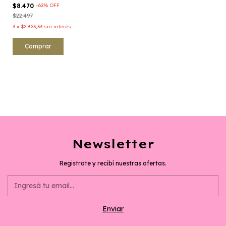
$8.470
-
62
%
OFF
$22.497
3
x
$2.823,33
sin interés
Comprar
Newsletter
Registrate y recibí nuestras ofertas.