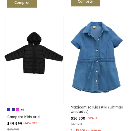
Comprar
Comprar
Maxicamisa Kids Kiki (Ultimas
+6
Unidades)
Campera Kids Ariel
$16.500
-
60
%
OFF
$49.999
-
24
%
OFF
$41.394
$65.998
3
x
$5.500
sin interés