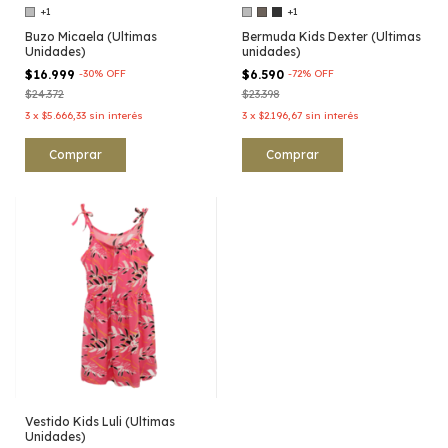
+1
+1
Buzo Micaela (Ultimas
Bermuda Kids Dexter (Ultimas
Unidades)
unidades)
$16.999
-
30
%
OFF
$6.590
-
72
%
OFF
$24.372
$23.398
3
x
$5.666,33
sin interés
3
x
$2.196,67
sin interés
Comprar
Comprar
Vestido Kids Luli (Ultimas
Unidades)