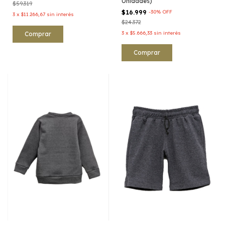
Unidades)
$59.319
$16.999
-
30
%
OFF
3
x
$11.266,67
sin interés
$24.372
3
x
$5.666,33
sin interés
Comprar
Comprar