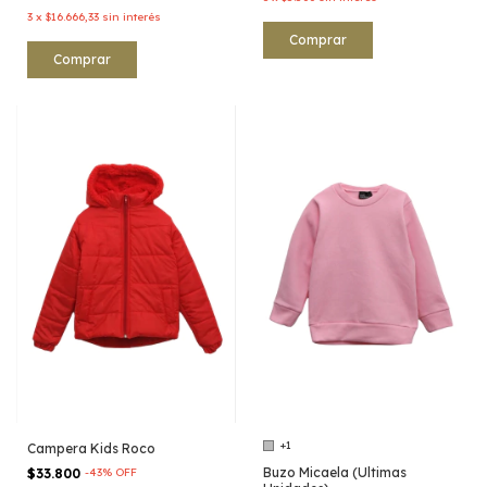
3
x
$16.666,33
sin interés
Comprar
Comprar
+1
Campera Kids Roco
Buzo Micaela (Ultimas
$33.800
-
43
%
OFF