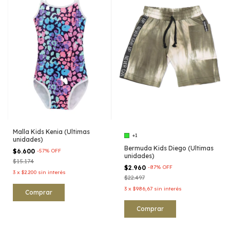
Malla Kids Kenia (Ultimas
+1
unidades)
Bermuda Kids Diego (Ultimas
$6.600
-
57
%
OFF
unidades)
$15.174
$2.960
-
87
%
OFF
3
x
$2.200
sin interés
$22.497
3
x
$986,67
sin interés
Comprar
Comprar