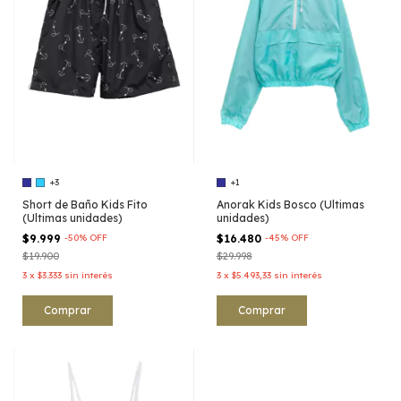
+3
+1
Short de Baño Kids Fito
Anorak Kids Bosco (Ultimas
(Ultimas unidades)
unidades)
$9.999
-
50
%
OFF
$16.480
-
45
%
OFF
$19.900
$29.998
3
x
$3.333
sin interés
3
x
$5.493,33
sin interés
Comprar
Comprar