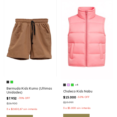
+4
Bermuda Kids Kumo (Ultimas
Chaleco Kids Nabu
Unidades)
$15.000
-
50
%
OFF
$7.952
-
70
%
OFF
$29.999
$26.900
3
x
$5.000
sin interés
3
x
$2.650,67
sin interés