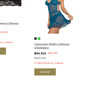
mme (Ultimas
8
%
OFF
sin interés
Camisolin 2415H (Ultimas
Unidades)
r
$46.510
-
63
%
OFF
$125.578
3
x
$15.503,33
sin interés
Comprar