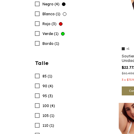
Negro (4)
Blanco (1)
Rojo (3)
Verde (1)
Bordo (1)
+1
Soutie
Unidad
Talle
$22.7
$61.486
85 (1)
3
x
$7.59
90 (4)
Co
95 (3)
100 (4)
105 (1)
110 (1)