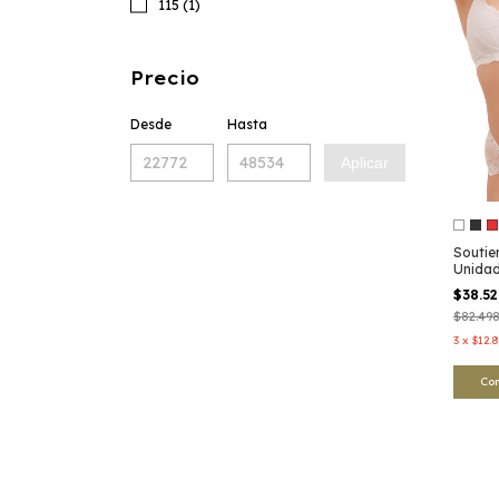
115 (1)
Precio
Desde
Hasta
Aplicar
Soutie
Unidad
$38.5
$82.49
3
x
$12.
Co