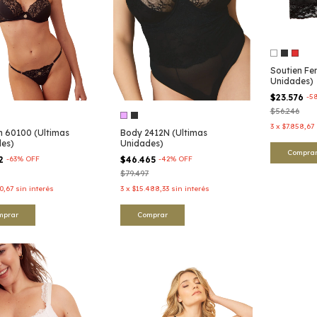
Soutien Fe
Unidades)
$23.576
-
5
$56.246
3
x
$7.858,67
n 60100 (Ultimas
Body 2412N (Ultimas
es)
Unidades)
Compra
72
-
63
%
OFF
$46.465
-
42
%
OFF
$79.497
0,67
sin interés
3
x
$15.488,33
sin interés
mprar
Comprar