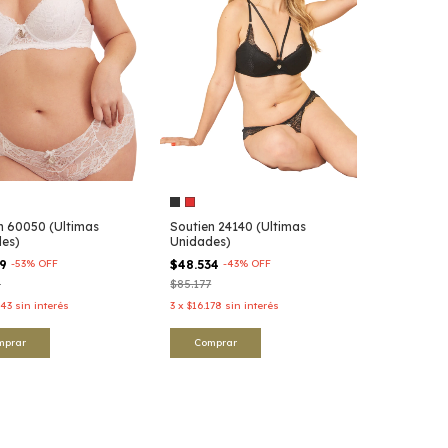
n 60050 (Ultimas
Soutien 24140 (Ultimas
es)
Unidades)
29
-
53
%
OFF
$48.534
-
43
%
OFF
8
$85.177
843
sin interés
3
x
$16.178
sin interés
mprar
Comprar