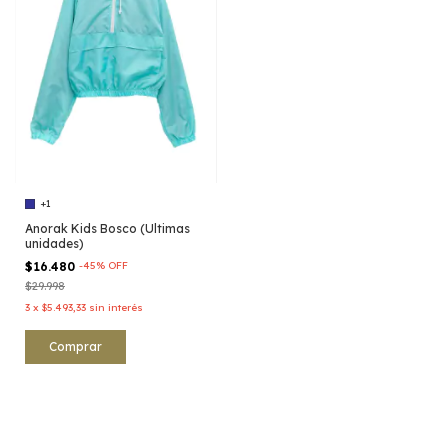
+1
Anorak Kids Bosco (Ultimas
unidades)
$16.480
-
45
%
OFF
$29.998
3
x
$5.493,33
sin interés
Comprar