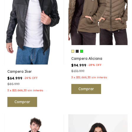
Campera Aliciana
$94.999
-
28
%
OFF
$131.999
Campera Iker
3
x
$31.666,33
sin interés
$64.999
-
24
%
OFF
$85.999
Comprar
3
x
$21.666,33
sin interés
Comprar