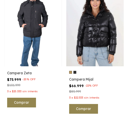
Campera Zeta
Campera Mijal
$75.999
-
25
%
OFF
$101.999
$66.999
-
22
%
OFF
3
x
$25.333
sin interés
$85.999
3
x
$22.333
sin interés
Comprar
Comprar