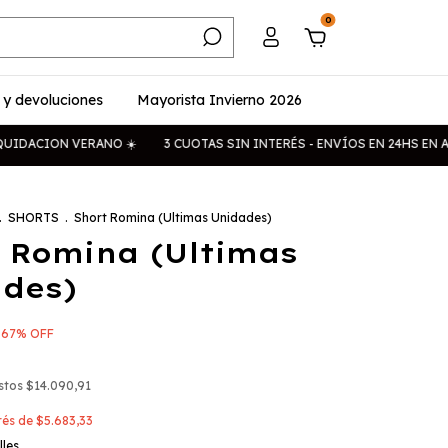
0
 y devoluciones
Mayorista Invierno 2026
N VERANO ☀️
3 CUOTAS SIN INTERÉS - ENVÍOS EN 24HS EN AMBA
E
.
SHORTS
.
Short Romina (Ultimas Unidades)
 Romina (Ultimas
des)
-
67
%
OFF
estos
$14.090,91
erés de
$5.683,33
lles