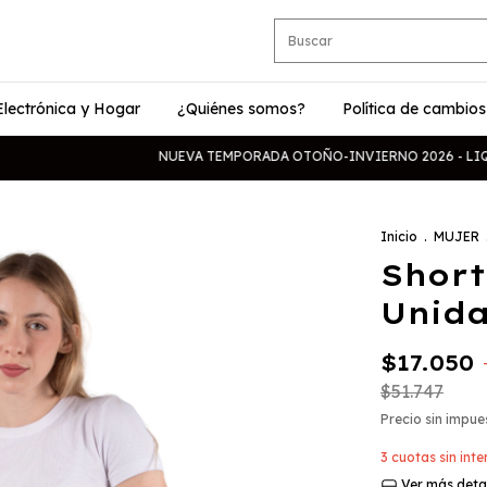
Electrónica y Hogar
¿Quiénes somos?
Política de cambios
NUEVA TEMPORADA OTOÑO-INVIERNO 2026 - LIQUIDACIO
Inicio
.
MUJER
Short
Unida
$17.050
$51.747
Precio sin impu
3
cuotas sin int
Ver más deta