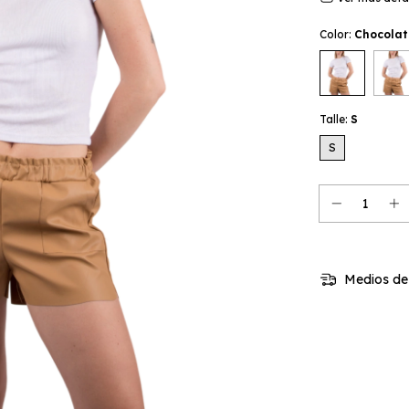
Color:
Chocolat
Talle:
S
S
Medios de