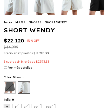
Inicio
.
MUJER
.
SHORTS
.
SHORT WENDY
SHORT WENDY
$22.120
-
51
%
OFF
$44.999
Precio sin impuestos
$18.280,99
3
cuotas sin interés de
$7.373,33
Ver más detalles
Color:
Blanco
Talle:
M
M
L
XL
XXL
XXXL