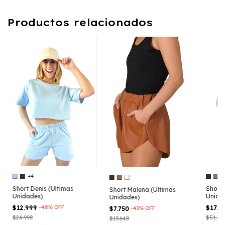
Productos relacionados
+4
Short Denis (Ultimas
Short
Short Malena (Ultimas
Unidades)
Unida
Unidades)
$12.999
-
48
%
OFF
$17.0
$7.750
-
43
%
OFF
$24.998
$51.74
$13.648