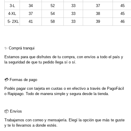
3-L
34
52
33
37
45
4-XL
37
54
33
38
45
5- 2XL
41
58
33
39
46
✨ Comprá tranqui
Estamos para que disfrutes de tu compra, con envíos a todo el país y
la seguridad de que tu pedido llega sí o sí.
💳 Formas de pago
Podés pagar con tarjeta en cuotas o en efectivo a través de PagoFácil
o Rapipago. Todo de manera simple y segura desde la tienda.
📦 Envíos
Trabajamos con correo y mensajería. Elegí la opción que más te guste
y te lo llevamos a donde estés.